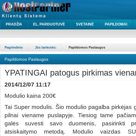
PRADŽIA
EL. PARDUOTUVĖ
SVETAINĖ
PAPILDOMAI
Pagrindinis
Jūs lankotės:
Papildomos Paslaugos
Papildomos Paslaugos
YPATINGAI patogus pirkimas viena
2014/12/07 11:17
Modulio kaina 200€
Tai Super modulis. Šio modulio pagalba pirkėjas g
pilnai viename puslapyje. Tiesiog tame pačiam
galės suvesti savo duomenis, pasirinkti p
atsiskaitymo metodą. Modulio vaizdas SUP