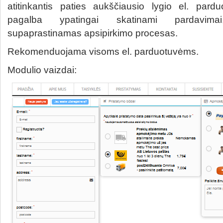
atitinkantis paties aukščiausio lygio el. pard
pagalba ypatingai skatinami pardavima
supaprastinamas apsipirkimo procesas.
Rekomenduojama visoms el. parduotuvėms.
Modulio vaizdai: